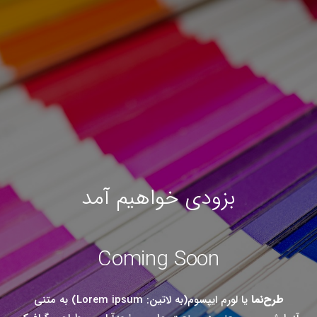
بزودی خواهیم آمد
Coming Soon
طرح‌نما
یا لورم ایپسوم(به لاتین: Lorem ipsum) به متنی