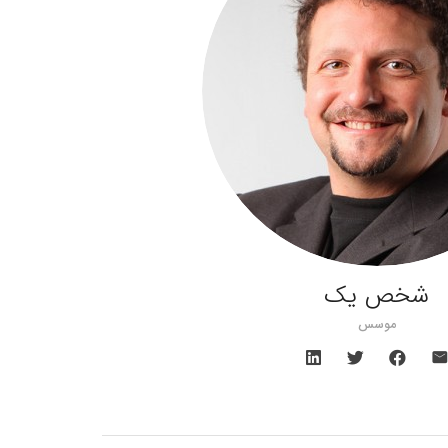
شخص یک
موسس